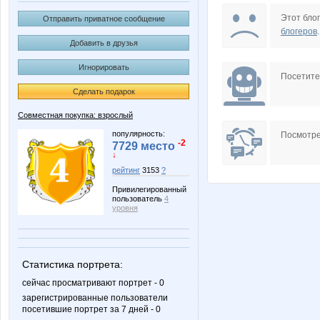
GLAFIRKA
Iskra_V
Этот блог
Отправить приватное сообщение
блогеров
.
Добавить в друзья
Игнорировать
Lelyann
Lonza
Посетит
Сделать подарок
Совместная покупка: взрослый
OleOka
OlkaRu
популярность:
Посмотре
-2
7729 место
↓
рейтинг
3153
?
Привилегированный
Svetylya20
VITORI
пользователь
4
уровня
burma
cornflou
Статистика портрета:
сейчас просматривают портрет - 0
зарегистрированные пользователи
посетившие портрет за 7 дней - 0