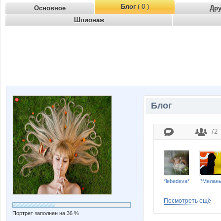
Блог
( 0 )
Основное
Др
Шпионаж
Блог
72
*lebedeva*
*Мелан
Посмотреть ещё
Портрет заполнен на 36 %