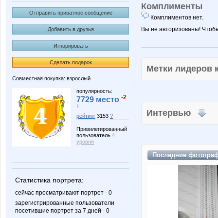
Комплименты
Отправить приватное сообщение
Комплиментов нет.
Вы не авторизованы! Чтоб
Добавить в друзья
Игнорировать
Сделать подарок
Метки лидеров
Совместная покупка: взрослый
популярность:
-2
7729 место
↓
Интервью
рейтинг
3153
?
Привилегированный
пользователь
4
уровня
Последние
фотогра
Статистика портрета:
сейчас просматривают портрет - 0
зарегистрированные пользователи
посетившие портрет за 7 дней - 0